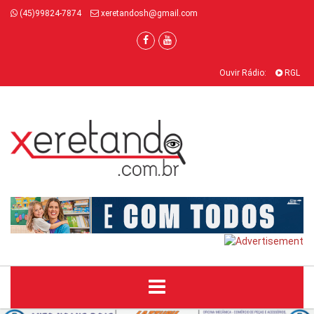
(45)99824-7874
xeretandosh@gmail.com
Ouvir Rádio:
RGL