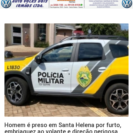
HOME
NOTÍCIAS
AGRO
ESPORTE
ENTRETENIMENTO
EVENTOS
QUEM SOMOS
Homem é preso em Santa Helena por furto,
embriaguez ao volante e direção perigosa