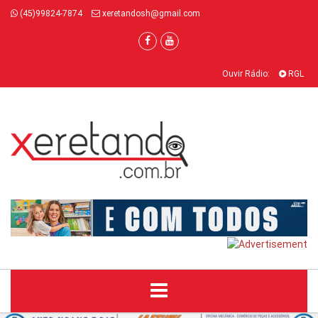
(45)99824-7874
xeretandosh@gmail.com
Ouvir Rádio:
RGL